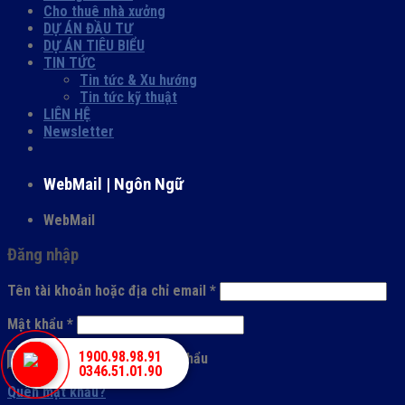
Cho thuê nhà xưởng
DỰ ÁN ĐẦU TƯ
DỰ ÁN TIÊU BIỂU
TIN TỨC
Tin tức & Xu hướng
Tin tức kỹ thuật
LIÊN HỆ
Newsletter
WebMail | Ngôn Ngữ
WebMail
Đăng nhập
Tên tài khoản hoặc địa chỉ email
*
Mật khẩu
*
1900.98.98.91
Ghi nhớ mật khẩu
Đăng nhập
0346.51.01.90
Quên mật khẩu?