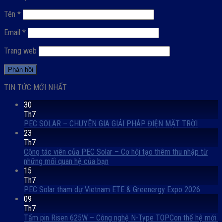
Tên
*
Email
*
Trang web
TIN TỨC MỚI NHẤT
30
Th7
PEC SOLAR – CHUYÊN GIA GIẢI PHÁP ĐIỆN MẶT TRỜI
23
Th7
Cộng tác viên của PEC Solar – Cơ hội tạo thêm thu nhập từ
những mối quan hệ của bạn
15
Th7
PEC Solar tham dự Vietnam ETE & Greenergy Expo 2026
09
Th7
Tấm pin Risen 625W – Công nghệ N-Type TOPCon thế hệ mới