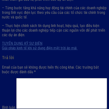
– Từng bước tăng khả năng huy động tài chính của các doanh nghiệp
trong lĩnh vực điện lực theo yêu cầu của các tổ chức tài chính trong
nước và quốc tế.
– Thực hiện chính sách tín dụng linh hoạt, hiệu quả, tạo điều kiện
thuận lợi cho các doanh nghiệp tiếp cận các nguồn vốn để phát triển
các dự án điện.
TUYỂN DỤNG KỸ SƯ ĐIỆN
Giải pháp kinh tế khi sử dụng điện mặt trời áp mái
Trả lời
Email của bạn sẽ không được hiển thị công khai.
Các trường bắt
buộc được đánh dấu
*
Bình luận