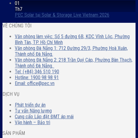
01
Th7
PEC Solar tại Solar & Storage Live Vietnam 2026
VỀ CHÚNG TÔI
Văn phòng làm việc: Số 5 đường 6B, KDC Vĩnh Lộc, Phường
Bình Tân, TP. Hồ Chí Minh
Văn phòng Đà Nẵng 1: 712 Đường 29/3, Phường Hoà Xuân,
Thành phố Đà Nẵng.
Văn phòng Đà Nẵng 2: 218 Trần Quý Cáp, Phường Bàn Thạch,
Thành phố Đà Nẵng.
Tel: (+84) 346 510 190
Hotline: 1900 98 98 91
Email: office@pec.vn
DỊCH VỤ
Phát triển dự án
Tư vấn Năng lượng
Cung cấp Lắp đặt ĐMT áp mái
Vận hành – Bảo trì
SẢN PHẨM