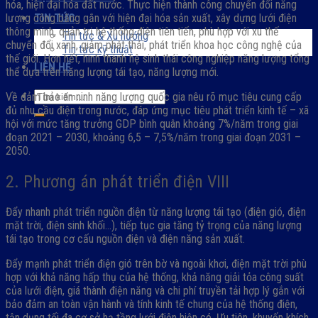
hóa, hiện đại hóa đất nước. Thực hiện thành công chuyển đổi năng
lượng công bằng gắn với hiện đại hóa sản xuất, xây dựng lưới điện
TIN TỨC
thông minh, quản trị hệ thống điện tiên tiến, phù hợp với xu thế
Tin tức & Xu hướng
chuyển đổi xanh, giảm phát thải, phát triển khoa học công nghệ của
Tin tức kỹ thuật
thế giới. Hơn hết, hình thành hệ sinh thái công nghiệp năng lượng tổng
LIÊN HỆ
thể dựa trên năng lượng tái tạo, năng lượng mới.
Về đảm bảo an ninh năng lượng quốc gia nêu rõ mục tiêu cung cấp
đủ nhu cầu điện trong nước, đáp ứng mục tiêu phát triển kinh tế – xã
hội với mức tăng trưởng GDP bình quân khoảng 7%/năm trong giai
đoạn 2021 – 2030, khoảng 6,5 – 7,5%/năm trong giai đoạn 2031 –
2050.
2. Phương án phát triển điện VIII
Đẩy nhanh phát triển nguồn điện từ năng lượng tái tạo (điện gió, điện
mặt trời, điện sinh khối…), tiếp tục gia tăng tỷ trọng của năng lượng
tái tạo trong cơ cấu nguồn điện và điện năng sản xuất.
Đẩy mạnh phát triển điện gió trên bờ và ngoài khơi, điện mặt trời phù
hợp với khả năng hấp thụ của hệ thống, khả năng giải tỏa công suất
của lưới điện, giá thành điện năng và chi phí truyền tải hợp lý gắn với
bảo đảm an toàn vận hành và tính kinh tế chung của hệ thống điện,
tận dụng tối đa cơ sở hạ tầng lưới điện hiện có. Ưu tiên, khuyến khích