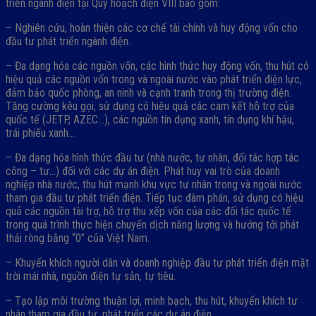
triển ngành điện tại Quy hoạch điện VIII bao gồm:
– Nghiên cứu, hoàn thiện các cơ chế tài chính và huy động vốn cho
đầu tư phát triển ngành điện.
– Đa dạng hóa các nguồn vốn, các hình thức huy động vốn, thu hút có
hiệu quả các nguồn vốn trong và ngoài nước vào phát triển điện lực,
đảm bảo quốc phòng, an ninh và cạnh tranh trong thị trường điện.
Tăng cường kêu gọi, sử dụng có hiệu quả các cam kết hỗ trợ của
quốc tế (JETP, AZEC…), các nguồn tín dụng xanh, tín dụng khí hậu,
trái phiếu xanh…
– Đa dạng hóa hình thức đầu tư (nhà nước, tư nhân, đối tác hợp tác
công – tư…) đối với các dự án điện. Phát huy vai trò của doanh
nghiệp nhà nước, thu hút mạnh khu vực tư nhân trong và ngoài nước
tham gia đầu tư phát triển điện. Tiếp tục đàm phán, sử dụng có hiệu
quả các nguồn tài trợ, hỗ trợ thu xếp vốn của các đối tác quốc tế
trong quá trình thực hiện chuyển dịch năng lượng và hướng tới phát
thải ròng bằng “0” của Việt Nam.
– Khuyến khích người dân và doanh nghiệp đầu tư phát triển điện mặt
trời mái nhà, nguồn điện tự sản, tự tiêu.
– Tạo lập môi trường thuận lợi, minh bạch, thu hút, khuyến khích tư
nhân tham gia đầu tư, phát triển các dự án điện.