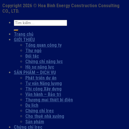
Copyright 2026 ©
Hoa Binh Energy Construction Consulting
CO., LTD.
Trang chủ
GIỚI THIỆU
Tổng quan công ty
Thư ngỏ
Đối tác
Chứng chỉ năng lực
Hồ sơ năng lực
SẢN PHẨM – DỊCH VỤ
Phát triển dự án
Tư vấn Năng lượng
Thi công Xây dựng
Vận hành – Bảo trì
Thương mại thiết bị điện
Du lịch
Chứng chỉ Irec
Cho thuê nhà xưởng
Sản phẩm
Chứng chỉ Irec