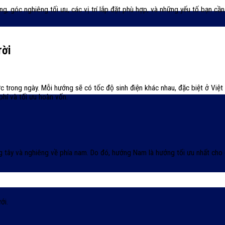
g, góc nghiêng tối ưu, các vị trí lắp đặt phù hợp, và những yếu tố bạn cần 
rời
c trong ngày. Mỗi hướng sẽ có tốc độ sinh điện khác nhau, đặc biệt ở Việt
hí và tối ưu hoàn vốn.
g tây và nghiêng về phía nam. Do đó, hướng Nam là hướng tối ưu nhất cho cá
ới.