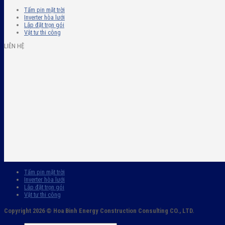
Tấm pin mặt trời
Inverter hòa lưới
Lắp đặt trọn gói
Vật tư thi công
LIÊN HỆ
Tấm pin mặt trời
Inverter hòa lưới
Lắp đặt trọn gói
Vật tư thi công
Copyright 2026 ©
Hoa Binh Energy Construction Consulting CO., LTD.