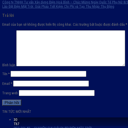
Công ty TNHH Tư vấn Xây dựng Điện Hoà Bình – Chúc Mừng Ngày Quốc Tế Phụ Nữ 8/
Lắp Đặt Điện Mặt Trời: Giải Pháp Tiết Kiệm Chi Phí và Tạo Thu Nhập Thụ Động
Trả lời
Email của bạn sẽ không được hiển thị công khai.
Các trường bắt buộc được đánh dấu
*
Bình luận
Tên
*
Email
*
Trang web
TIN TỨC MỚI NHẤT
30
Th7