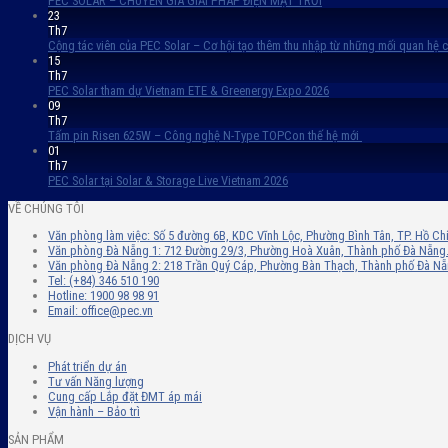
PEC SOLAR – CHUYÊN GIA GIẢI PHÁP ĐIỆN MẶT TRỜI
23
Th7
Cộng tác viên của PEC Solar – Cơ hội tạo thêm thu nhập từ những mối quan hệ 
15
Th7
PEC Solar tham dự Vietnam ETE & Greenergy Expo 2026
09
Th7
Tấm pin Risen 625W – Công nghệ N-Type TOPCon thế hệ mới
01
Th7
PEC Solar tại Solar & Storage Live Vietnam 2026
VỀ CHÚNG TÔI
Văn phòng làm việc: Số 5 đường 6B, KDC Vĩnh Lộc, Phường Bình Tân, TP. Hồ Ch
Văn phòng Đà Nẵng 1: 712 Đường 29/3, Phường Hoà Xuân, Thành phố Đà Nẵng
Văn phòng Đà Nẵng 2: 218 Trần Quý Cáp, Phường Bàn Thạch, Thành phố Đà N
Tel: (+84) 346 510 190
Hotline: 1900 98 98 91
Email: office@pec.vn
DỊCH VỤ
Phát triển dự án
Tư vấn Năng lượng
Cung cấp Lắp đặt ĐMT áp mái
Vận hành – Bảo trì
SẢN PHẨM