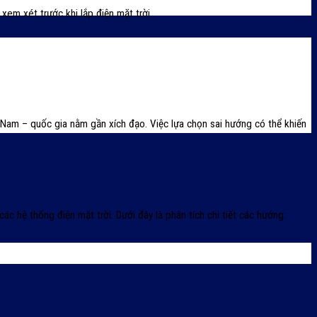
xem xét trước khi lắp điện mặt trời.
 Nam – quốc gia nằm gần xích đạo. Việc lựa chọn sai hướng có thể khiến
c hệ thống điện mặt trời. Dưới đây là phân tích chi tiết các hướng: